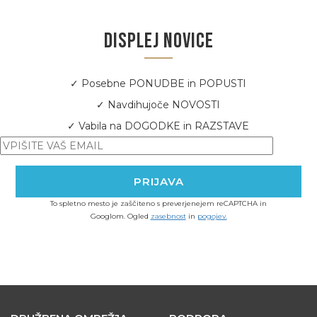
DISPLEJ NOVICE
✓ Posebne PONUDBE in POPUSTI
✓ Navdihujoče NOVOSTI
✓ Vabila na DOGODKE in RAZSTAVE
To spletno mesto je zaščiteno s preverjenejem reCAPTCHA in
Googlom. Ogled
zasebnost
in
pogojev.