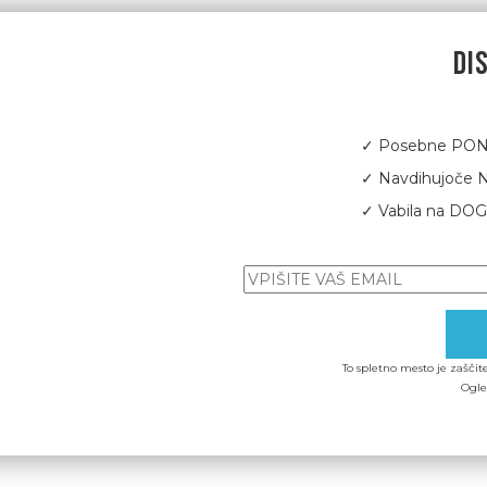
DI
✓ Posebne PON
✓ Navdihujoče
✓ Vabila na D
To spletno mesto je zašč
Ogl