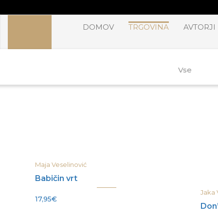
Skip
DOMOV
TRGOVINA
AVTORJI
to
content
Vse
Maja Veselinović
Babičin vrt
Jaka 
17,95
€
Don’