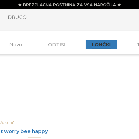
DRUGO
Novo
ODTISI
LONČKI
Vukotič
t worry bee happy