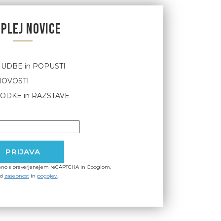
SPLEJ NOVICE
UDBE in POPUSTI
 NOVOSTI
OGODKE in RAZSTAVE
iteno s preverjenejem reCAPTCHA in Googlom.
ed
zasebnost
in
pogojev.