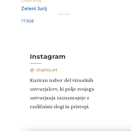
Dejan Kralj
Zeleni Jurij
17,95
€
Instagram
@ displej.art
Kuriran nabor del vizualnih
ustvarjalcev, ki polje svojega
ustvarjanja zaznamujejo z
različnimi slogi in pristopi.