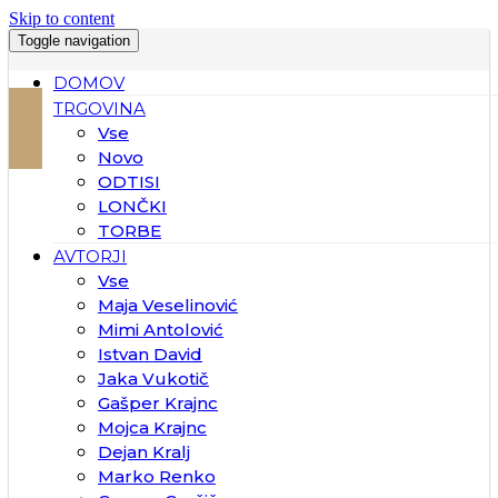
Skip to content
Toggle navigation
DOMOV
TRGOVINA
Vse
Novo
ODTISI
LONČKI
TORBE
AVTORJI
Vse
Maja Veselinović
Mimi Antolović
Istvan David
Jaka Vukotič
Gašper Krajnc
Mojca Krajnc
Dejan Kralj
Marko Renko