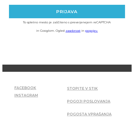
To spletno mesto je zaščiteno s preverjenejem reCAPTCHA
in Googlom. Ogled
zasebnost
in
pogojev.
DRUŽBENA OMREŽJA
PODPORA
FACEBOOK
STOPITE V STIK
INSTAGRAM
POGOJI POSLOVANJA
POGOSTA VPRAŠANJA