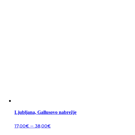
Ljubljana, Gallusovo nabrežje
–
17,00
€
38,00
€