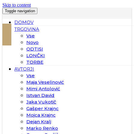
Skip to content
Toggle navigation
DOMOV
TRGOVINA
Vse
Novo
ODTISI
LONČKI
TORBE
AVTORJI
Vse
Maja Veselinović
Mimi Antolović
Istvan David
Jaka Vukotič
Gašper Krajnc
Mojca Krajnc
Dejan Kralj
Marko Renko