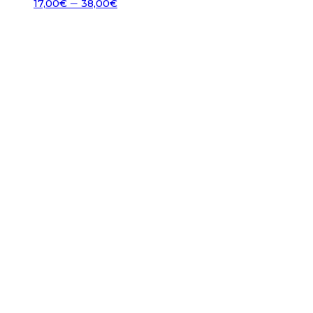
–
17,00
€
38,00
€