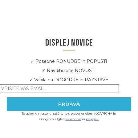
DISPLEJ NOVICE
✓ Posebne PONUDBE in POPUSTI
✓ Navdihujoče NOVOSTI
✓ Vabila na DOGODKE in RAZSTAVE
To spletno mesto je zaščiteno s preverjenejem reCAPTCHA in
Googlom. Ogled
zasebnost
in
pogojev.