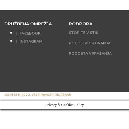
DRUŽBENA OMREŽJA
PODPORA
STOPITE V STIK
FACEBOOK
INSTAGRAM
POGOJI POSLOVANJA
POGOSTA VPRAŠANJA
DISPLEJ © 2020. VSE PRAVICE PRIDRŽANE.
Privacy & Cookies Policy