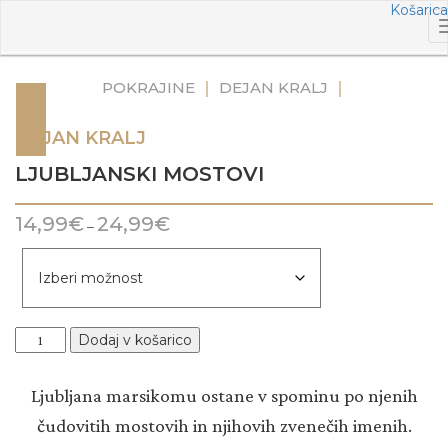
Skip
Košarica
to
content
|
|
POKRAJINE
DEJAN KRALJ
DEJAN KRALJ
LJUBLJANSKI MOSTOVI
14,99
€
24,99
€
–
Ljubljanski
Dodaj v košarico
mostovi
količina
Ljubljana marsikomu ostane v spominu po njenih
čudovitih mostovih in njihovih zvenečih imenih.