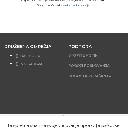
To spletno mesto je zaščiteno s preverjenejem reCAPTCHA in
Googlom. Ogled
zasebnost
in
pogojev.
DRUŽBENA OMREŽJA
PODPORA
STOPITE V STIK
FACEBOOK
INSTAGRAM
POGOJI POSLOVANJA
POGOSTA VPRAŠANJA
DISPLEJ © 2020. VSE PRAVICE PRIDRŽANE.
Ta spletna stran za svoje delovanje uporablja piškotke.