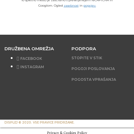
To spletno mesto je zaščiteno s preverjenejem reCAPTCHA in
Googlom. Ogled
zasebnost
in
pogojev.
DRUŽBENA OMREŽJA
PODPORA
STOPITE V STIK
FACEBOOK
INSTAGRAM
POGOJI POSLOVANJA
POGOSTA VPRAŠANJA
DISPLEJ © 2020. VSE PRAVICE PRIDRŽANE.
Privacy & Cookies Policy