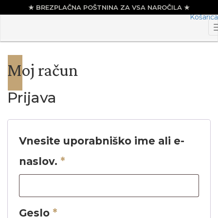
Košarica
Skip
to
content
Moj račun
Prijava
Vnesite uporabniško ime ali e-
naslov.
*
Geslo
*