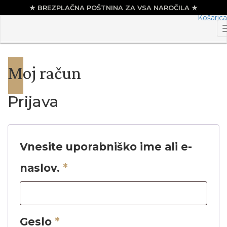
Košarica
Skip
to
content
Moj račun
Prijava
Vnesite uporabniško ime ali e-
naslov.
*
Geslo
*