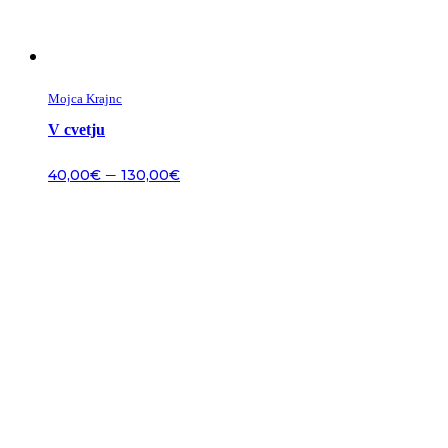
Mojca Krajnc
V cvetju
–
40,00
€
130,00
€