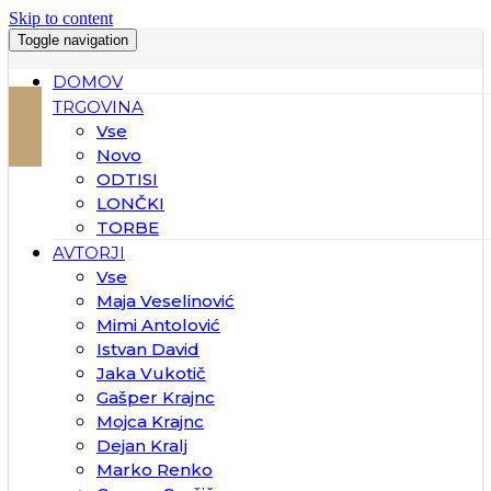
Skip to content
Toggle navigation
DOMOV
TRGOVINA
Vse
Novo
ODTISI
LONČKI
TORBE
AVTORJI
Vse
Maja Veselinović
Mimi Antolović
Istvan David
Jaka Vukotič
Gašper Krajnc
Mojca Krajnc
Dejan Kralj
Marko Renko