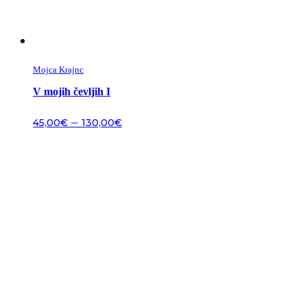
Mojca Krajnc
V mojih čevljih I
–
45,00
€
130,00
€