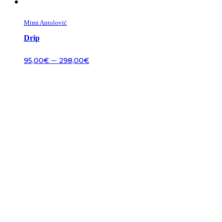
Mimi Antolović
Drip
–
95,00
€
298,00
€